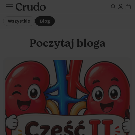
Do karm
Suplementy
Wszystkie
Blog
nerki
Poczytaj bloga
Etap życia
Szczeniak / kociak
Oleje