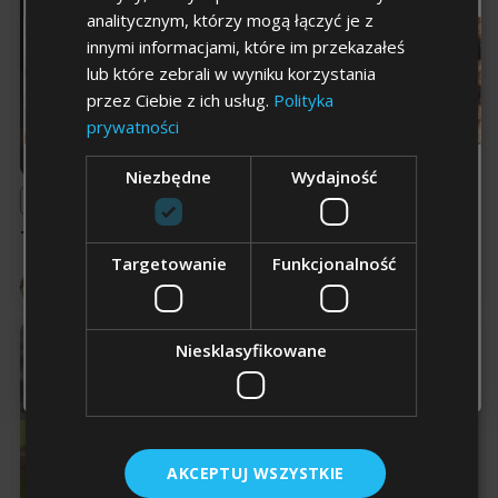
analitycznym, którzy mogą łączyć je z
innymi informacjami, które im przekazałeś
lub które zebrali w wyniku korzystania
przez Ciebie z ich usług.
Polityka
prywatności
Niezbędne
Wydajność
Dla kogo chcesz
odbierać
Blog
zniżkę
?
Tauryna w diecie psów i kotów
Targetowanie
Funkcjonalność
Tell us about your pets
Pies
Kot
Inne
Ewa Salwerowicz - Skoczylas
• 4 min czytania
Niesklasyfikowane
Odbieram zniżkę
AKCEPTUJ WSZYSTKIE