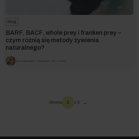
Blog
BARF, BACF, whole prey i franken prey –
czym różnią się metody żywienia
naturalnego?
Ewa Salwerowicz - Skoczylas
• 3 min czytania
→
Strona
1
z 2