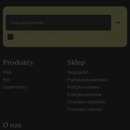
Email
➞
Zgoda
Zgadzam się na otrzymywanie od Crudo Sp. z o.o. informacji
handlowych na podany adres e-mail
Produkty
Sklep
Pies
Regulamin
Kot
Polityka prywatności
Suplementy
Polityka cookies
Polityka zwrotów
Dostawa i płatności
Formularz zwrotu
O nas