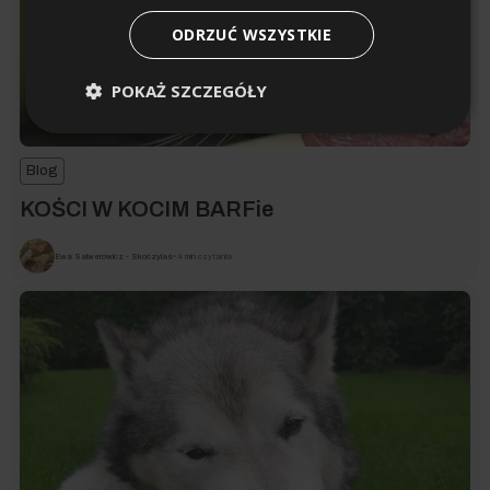
ODRZUĆ WSZYSTKIE
POKAŻ SZCZEGÓŁY
Blog
KOŚCI W KOCIM BARFie
Ewa Salwerowicz - Skoczylas
• 4 min czytania