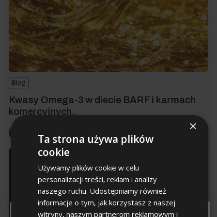
Blog
Kwasy Omega-3 w diecie BARF i karmach
komercyjnych.
×
Anna Górniak
• 5 min czytania
Ta strona używa plików
cookie
Używamy plików cookie w celu
personalizacji treści, reklam i analizy
naszego ruchu. Udostępniamy również
informacje o tym, jak korzystasz z naszej
To już
ostatni krok
witryny, naszym partnerom reklamowym i