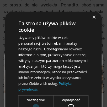
po prostu do niej wyciekła. Ponadto, choć sama
cząsteczka tauryny jest stabilna, w środowisku
×
domowej kuchni wchodzi ona w reakcje z innymi
Ta strona używa plików
składnikami (np. reakcje Maillarda), co może
cookie
ograniczać jej biodostępność dla organizmu psa
Używamy plików cookie w celu
czy kota. Właśnie dlatego w dietetyce klinicznej nie
personalizacji treści, reklam i analizy
martwimy się o „wyparowanie” tauryny w kosmos,
naszego ruchu. Udostępniamy również
ale o jej fizyczną ucieczkę z surowca do wywaru
informacje o tym, jak korzystasz z naszej
oraz o zmiany w strukturze posiłku, które utrudniają
To już
ostatni krok
witryny, naszym partnerom reklamowym i
jej późniejsze wchłanianie w jelitach. Z tego
analitycznym, którzy mogą łączyć je z
innymi informacjami, które im przekazałeś
powodu, warto włączyć suplementację tauryną w
lub które zebrali w wyniku korzystania
dietach po obróbce – to najprostsza droga, by mieć
przez Ciebie z ich usług.
Polityka
pewność, że dawka w misce zgadza się z
prywatności
zapotrzebowaniem, bez konieczności zabawy w
laboratorium chemiczne nad garnkiem.
Niezbędne
Wydajność
Dla kogo chcesz
odbierać