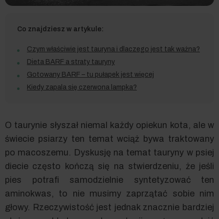
Co znajdziesz w artykule:
Czym właściwie jest tauryna i dlaczego jest tak ważna?
Dieta BARF a straty tauryny
Gotowany BARF – tu pułapek jest więcej
Kiedy zapala się czerwona lampka?
O taurynie słyszał niemal każdy opiekun kota, ale w
świecie psiarzy ten temat wciąż bywa traktowany
po macoszemu. Dyskusję na temat tauryny w psiej
diecie często kończą się na stwierdzeniu, że jeśli
pies potrafi samodzielnie syntetyzować ten
aminokwas, to nie musimy zaprzątać sobie nim
głowy. Rzeczywistość jest jednak znacznie bardziej