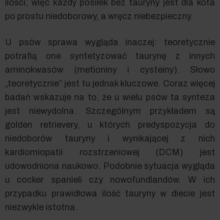
ilości, więc każdy posiłek bez tauryny jest dla kota
po prostu niedoborowy, a wręcz niebezpieczny.
U psów sprawa wygląda inaczej: teoretycznie
potrafią one syntetyzować taurynę z innych
aminokwasów (metioniny i cysteiny). Słowo
„teoretycznie” jest tu jednak kluczowe. Coraz więcej
badań wskazuje na to, że u wielu psów ta synteza
jest niewydolna. Szczególnym przykładem są
golden retrievery, u których predyspozycja do
niedoborów tauryny i wynikającej z nich
kardiomiopatii rozstrzeniowej (DCM) jest
udowodniona naukowo. Podobnie sytuacja wygląda
u cocker spanieli czy nowofundlandów. W ich
przypadku prawidłowa ilość tauryny w diecie jest
niezwykle istotna.