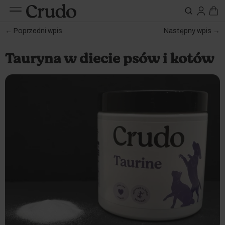
Do karm
Suplementy
← Poprzedni wpis
Następny wpis →
nerki
Tauryna w diecie psów i kotów
Etap życia
Szczeniak / kociak
Oleje