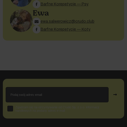
Barfne Korepetycje — Psy
Ewa
ewa.salwerowicz@crudo.club
Barfne Korepetycje — Koty
Email
➞
Zgoda
Zgadzam się na otrzymywanie od Crudo Sp. z o.o. informacji
handlowych na podany adres e-mail