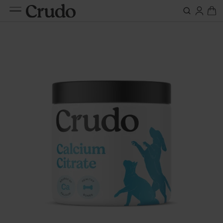
Do karm
Suplementy
nerki
Etap życia
Szczeniak / kociak
Oleje