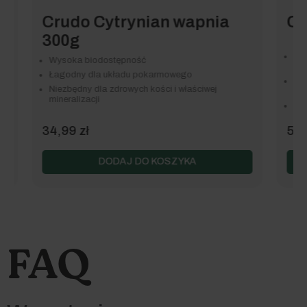
Crudo Cytrynian wapnia
Crud
300g
Natura
Wysoka biodostępność
3
Łagodny dla układu pokarmowego
Zawiera
Niezbędny dla zdrowych kości i właściwej
zdrowe 
mineralizacji
Wspomag
34,99
zł
59,99
DODAJ DO KOSZYKA
FAQ