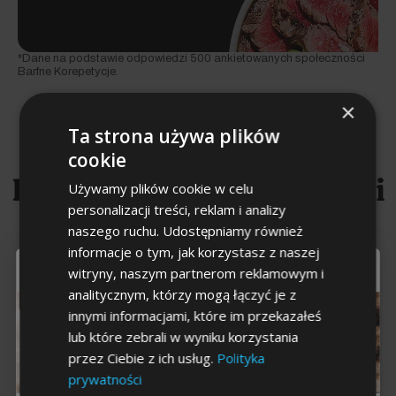
*Dane na podstawie odpowiedzi 500 ankietowanych społeczności
Barfne Korepetycje.
×
Ta strona używa plików
cookie
Dostosowane do Ciebie i
Używamy plików cookie w celu
personalizacji treści, reklam i analizy
Twoich pupili
naszego ruchu. Udostępniamy również
informacje o tym, jak korzystasz z naszej
To już
ostatni krok
witryny, naszym partnerom reklamowym i
analitycznym, którzy mogą łączyć je z
innymi informacjami, które im przekazałeś
lub które zebrali w wyniku korzystania
przez Ciebie z ich usług.
Polityka
prywatności