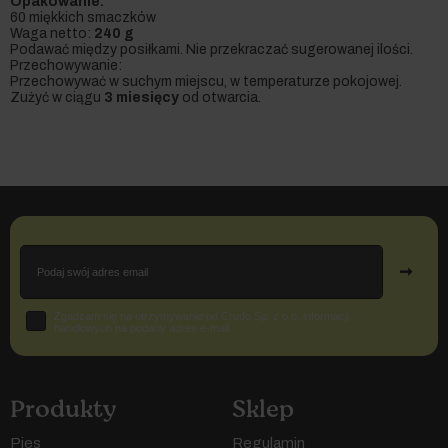
Opakowanie:
60 miękkich smaczków
Waga netto:
240 g
Podawać między posiłkami. Nie przekraczać sugerowanej ilości.
Przechowywanie:
Przechowywać w suchym miejscu, w temperaturze pokojowej.
Zużyć w ciągu
3 miesięcy
od otwarcia.
Email
➞
Zgoda
Zgadzam się na otrzymywanie od Crudo Sp. z o.o. informacji
handlowych na podany adres e-mail
Produkty
Sklep
Pies
Regulamin