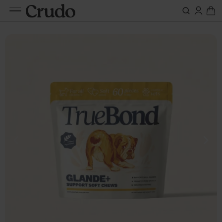
Do karm
Suplementy
nerki
Etap życia
Szczeniak / kociak
Oleje