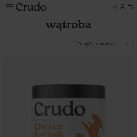
Do karm
Suplementy
wątroba
nerki
Etap życia
Szczeniak / kociak
Oleje