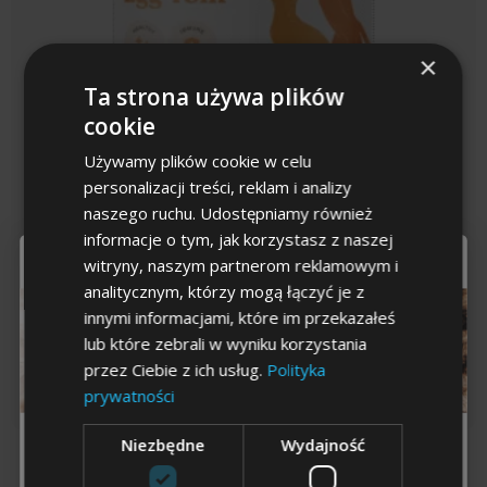
×
Ta strona używa plików
cookie
Używamy plików cookie w celu
personalizacji treści, reklam i analizy
Crudo Żółtko jaja kurzego (wolny
naszego ruchu. Udostępniamy również
wybieg) 200g
informacje o tym, jak korzystasz z naszej
To już
ostatni krok
witryny, naszym partnerom reklamowym i
Naturalna multiwitamina
analitycznym, którzy mogą łączyć je z
Źródło biotyny
innymi informacjami, które im przekazałeś
Wysoka smakowitość
lub które zebrali w wyniku korzystania
74,99
zł
przez Ciebie z ich usług.
Polityka
KUP TERAZ →
prywatności
Niezbędne
Wydajność
Dla kogo chcesz
odbierać
zniżkę
?