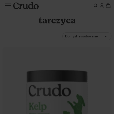
Do karm
Suplementy
tarczyca
nerki
Etap życia
Szczeniak / kociak
Oleje