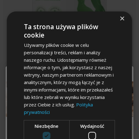
×
Ta strona używa plików
cookie
Używamy plików cookie w celu
personalizacji treści, reklam i analizy
Crudo Algi brunatne 300g
naszego ruchu. Udostępniamy również
informacje o tym, jak korzystasz z naszej
To już
ostatni krok
witryny, naszym partnerom reklamowym i
Wspierają pracę tarczycy dzięki wysokiej zawartości jodu
analitycznym, którzy mogą łączyć je z
Pomagają w naturalnej detoksykacji organizmu
Poprawiają stan skóry i sierści
innymi informacjami, które im przekazałeś
34,99
zł
lub które zebrali w wyniku korzystania
przez Ciebie z ich usług.
Polityka
KUP TERAZ →
prywatności
Niezbędne
Wydajność
Dla kogo chcesz
odbierać
zniżkę
?