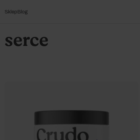
Sklep
Blog
serce
Podstawowe
Do karm
Podstawowe
Do karm
nerki