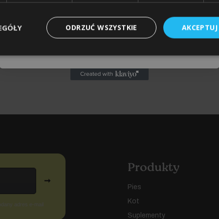
Tell us about your pets
Pies
Kot
Inne
EGÓŁY
ODRZUĆ WSZYSTKIE
AKCEPTUJ
Odbieram zniżkę
Produkty
➞
Pies
Kot
odany adres e-mail
Suplementy