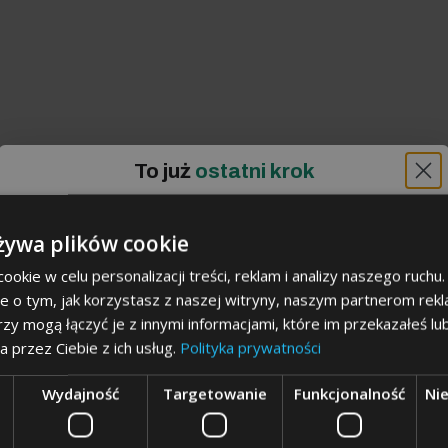
To już
ostatni krok
żywa plików cookie
okie w celu personalizacji treści, reklam i analizy naszego ruch
je o tym, jak korzystasz z naszej witryny, naszym partnerom re
rzy mogą łączyć je z innymi informacjami, które im przekazałeś lu
a przez Ciebie z ich usług.
Polityka prywatności
Dla kogo chcesz
odbierać
zniżkę
?
Wydajność
Targetowanie
Funkcjonalność
Ni