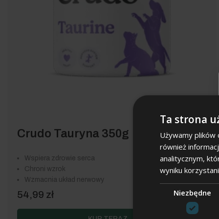
Szczeniak / kociak
Ta strona u
Crudo Tauryna 350g
Używamy plików co
również informac
analitycznym, któ
Wspiera zdrowie serca
wyniku korzystani
Chroni wzrok
Wzmacnia układ nerwowy
Niezbędne
54,99
zł
KUP TERAZ →