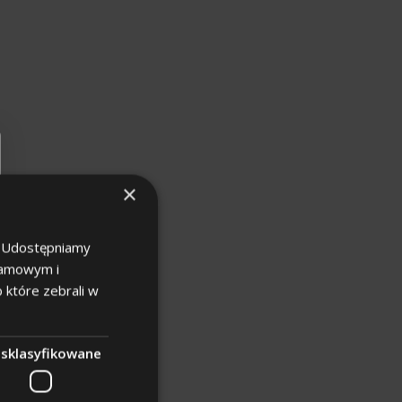
×
u. Udostępniamy
klamowym i
b które zebrali w
esklasyfikowane