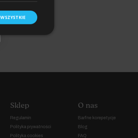
 WSZYSTKIE
Sklep
O nas
Regulamin
Barfne korepetycje
Polityka prywatności
Blog
Polityka cookies
FAQ