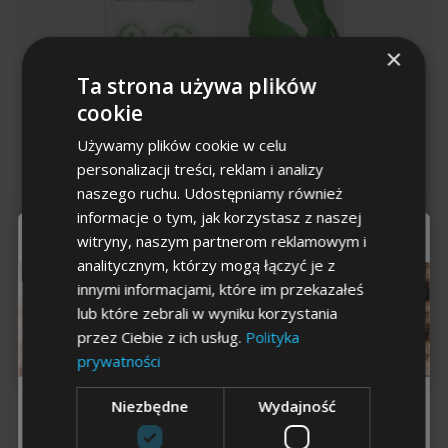
×
Ta strona używa plików
cookie
Używamy plików cookie w celu
personalizacji treści, reklam i analizy
Crudo Algi brunatne 300g
naszego ruchu. Udostępniamy również
informacje o tym, jak korzystasz z naszej
To już
ostatni krok
witryny, naszym partnerom reklamowym i
Wspierają pracę tarczycy dzięki wysokiej zawartości jodu
analitycznym, którzy mogą łączyć je z
Pomagają w naturalnej detoksykacji organizmu
Poprawiają stan skóry i sierści
innymi informacjami, które im przekazałeś
34,99
zł
lub które zebrali w wyniku korzystania
przez Ciebie z ich usług.
Polityka
KUP TERAZ →
prywatności
Niezbędne
Wydajność
Dla kogo chcesz
odbierać
zniżkę
?