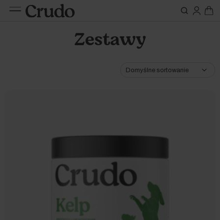
Do karm
Suplementy
Zestawy
nerki
Etap życia
Szczeniak / kociak
Oleje